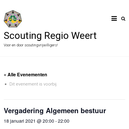
Ga
naar
de
inhoud
Scouting Regio Weert
Voor en door scoutingvrijwilligers!
« Alle Evenementen
Dit evenement is voorbij.
Vergadering Algemeen bestuur
18 januari 2021 @ 20:00
-
22:00