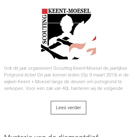
Ook dit jaar organiseert Scouting Keent-Moesel de jaarlijkse
Potgrond Actie! Dit jaar komen leden (Op 9 maart 2019) in de
wijken Keent + Moesel langs de deuren om potogrond te
verkopen. Voor een zak van 40L hanteren wij de volgende
Lees verder