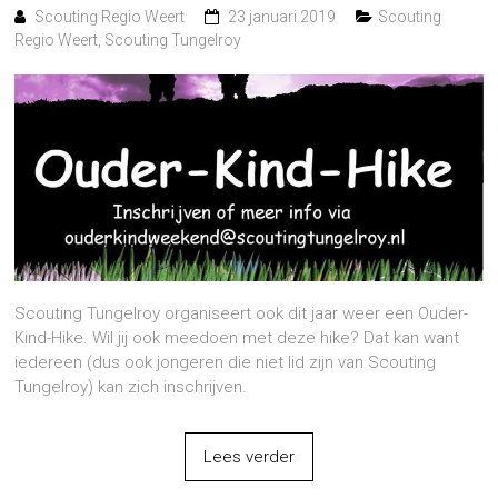
Scouting Regio Weert
23 januari 2019
Scouting
Regio Weert
,
Scouting Tungelroy
Scouting Tungelroy organiseert ook dit jaar weer een Ouder-
Kind-Hike. Wil jij ook meedoen met deze hike? Dat kan want
iedereen (dus ook jongeren die niet lid zijn van Scouting
Tungelroy) kan zich inschrijven.
Lees verder