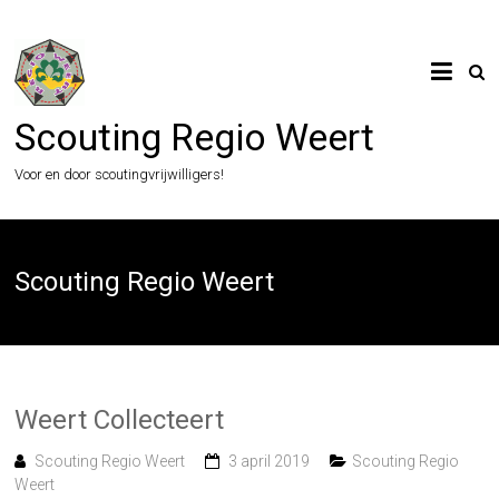
Ga
naar
de
inhoud
Scouting Regio Weert
Voor en door scoutingvrijwilligers!
Scouting Regio Weert
Weert Collecteert
Scouting Regio Weert
3 april 2019
Scouting Regio
Weert